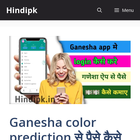
Skip
Hindipk
Menu
to
content
Ganesha color
prediction से पैसे कैसे