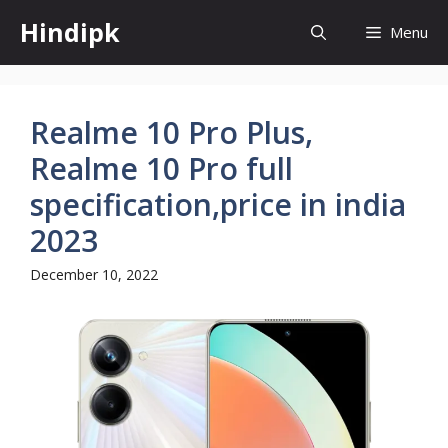
Skip
Hindipk
Menu
to
content
Realme 10 Pro Plus,
Realme 10 Pro full
specification,price in india
2023
December 10, 2022